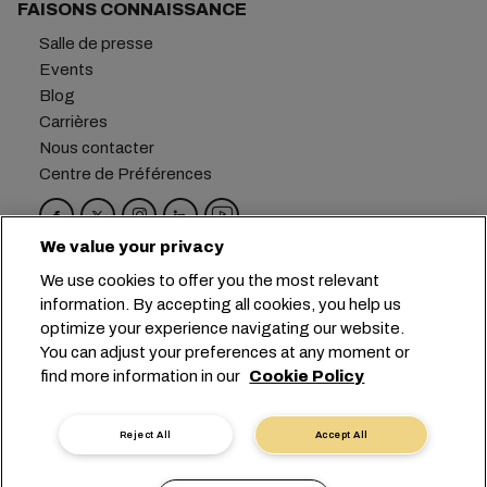
FAISONS CONNAISSANCE
Salle de presse
Events
Blog
Carrières
Nous contacter
Centre de Préférences
We value your privacy
Siège social :
+41 227038888
info@msc.com
We use cookies to offer you the most relevant
information. By accepting all cookies, you help us
Chemin Rieu 12, 1208 Geneva
Switzerland
optimize your experience navigating our website.
You can adjust your preferences at any moment or
Paramètres des cookies
find more information in our
Cookie Policy
Confidentialité des données
Demande de données personnelles
Conditions d’utilisation
Reject All
Accept All
Conditions générales du transporteur
Engagements de l’UE
Code de Conduite