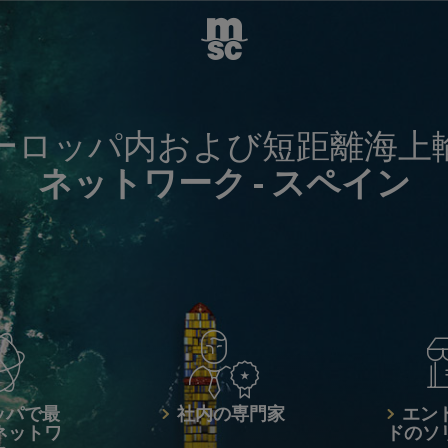
ーロッパ内および短距離海上
ネットワーク -
スペイン
ッパで最
社内の専門家
エン
ネットワ
ドのソ