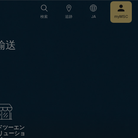
検索
追跡
JA
myMSC
輸送
ドツーエン
リューショ