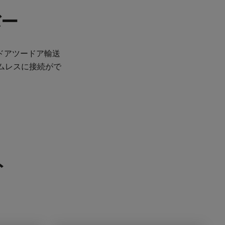
バー
ドアツードア輸送
ムレスに接続がで
ト