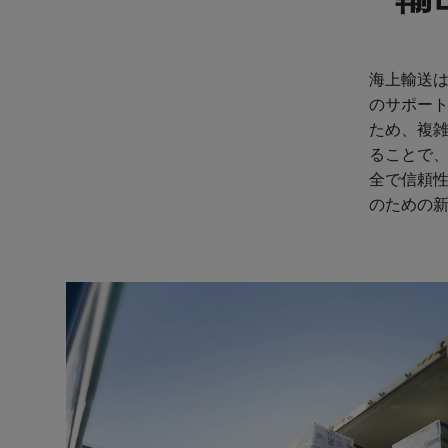
海上輸送
のサポー
ため、複
ることで
全で信頼
のための