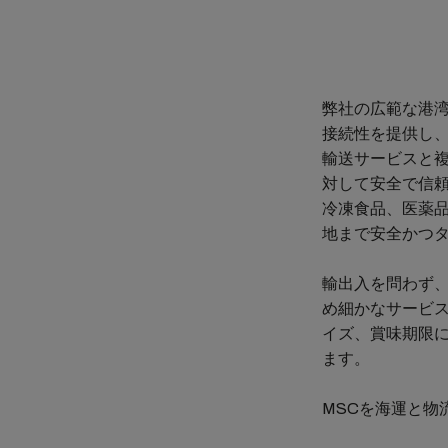
弊社の広範な港
接続性を提供し
輸送サービスと
対して安全で信
冷凍食品、医薬
地まで安全かつ
輸出入を問わず
め細かなサービ
イズ、賞味期限
ます。
MSCを海運と物