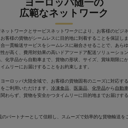
ヨーロッパ随一の
広範なネットワーク
湾ネットワークとサービスネットワークにより、お客様のビジ
、お客様の貨物がシームレスに目的地に到着することを保証し
複合一貫輸送サービスをシームレスに融合させることで、あら
頼性が高く、費用対効果の高いドアツードア配送ソリューショ
品、化学品から自動車まで、貨物の形状、サイズ、賞味期限に
タイムリーにお届けすることをお約束します。
、ヨーロッパ大陸全域で、お客様の貨物固有のニーズに対応す
スをご利用いただけます。
冷凍食品
、
医薬品
、
化学品
から
自動
に関わらず、貨物を安全かつタイムリーに目的地までお届けす
流のパートナーとして信頼し、スムーズで効率的な貨物輸送を