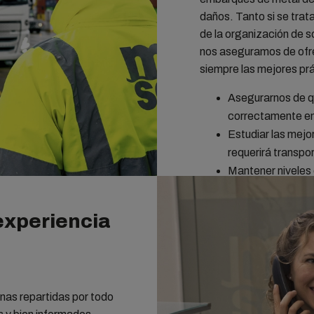
daños. Tanto si se tra
de la organización de s
nos aseguramos de ofrec
siempre las mejores prá
Asegurarnos de q
correctamente em
Estudiar las mejor
requerirá transpo
Mantener niveles
todo el transporte
experiencia
nas repartidas por todo