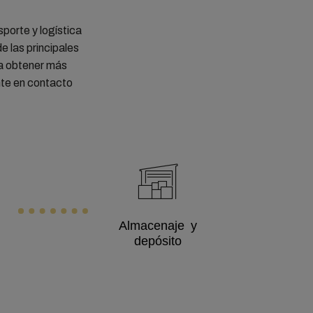
porte y logística
e las principales
a obtener más
nte en contacto
Almacenaje y
depósito