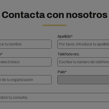
Contacta con nosotros
Apellido*
o*
Teléfono nro.
País*