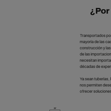
¿Por
Transportados por 
mayoría de las ca
construcción y la
de las importacio
necesitan importa
décadas de experi
Ya sean tuberías, 
nos permiten dese
ofrecer solucione