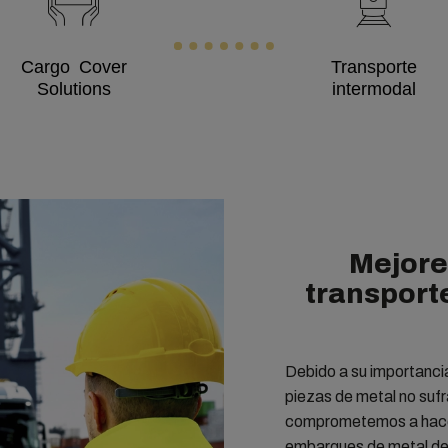
Cargo Cover
Transporte
Solutions
intermodal
Mejore
transport
Debido a su importanci
piezas de metal no suf
comprometemos a hacer 
embarques de metal de n