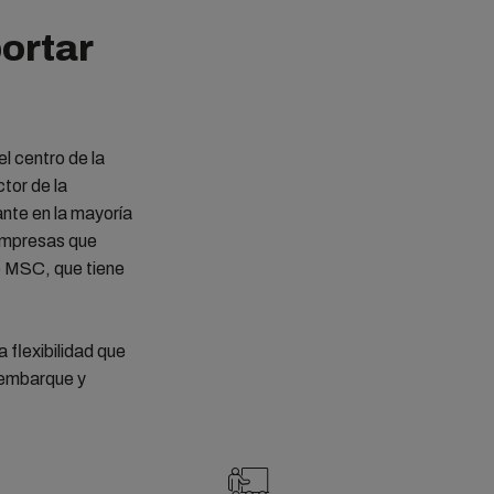
ortar
l centro de la
tor de la
nte en la mayoría
 empresas que
o MSC, que tiene
 flexibilidad que
u embarque y